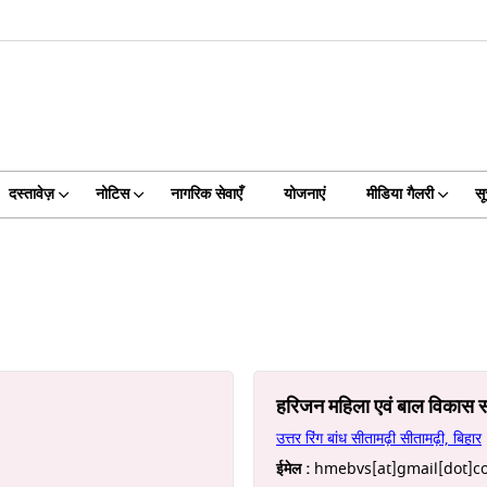
दस्तावेज़
नोटिस
नागरिक सेवाएँ
योजनाएं
मीडिया गैलरी
स
हरिजन महिला एवं बाल विकास स
उत्तर रिंग बांध सीतामढ़ी सीतामढ़ी, बिहार
ईमेल :
hmebvs[at]gmail[dot]c