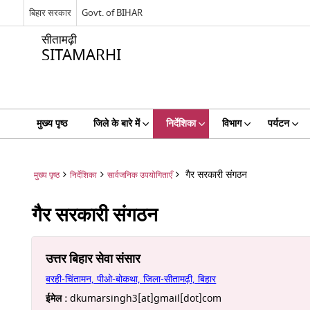
बिहार सरकार
Govt. of BIHAR
सीतामढ़ी
SITAMARHI
मुख्य पृष्ठ
जिले के बारे में
निर्देशिका
विभाग
पर्यटन
गैर सरकारी संगठन
मुख्य पृष्ठ
निर्देशिका
सार्वजनिक उपयोगिताएँ
गैर सरकारी संगठन
उत्तर बिहार सेवा संसार
बरही-चिंतामन, पीओ-बोकथा, जिला-सीतामढ़ी, बिहार
ईमेल :
dkumarsingh3[at]gmail[dot]com